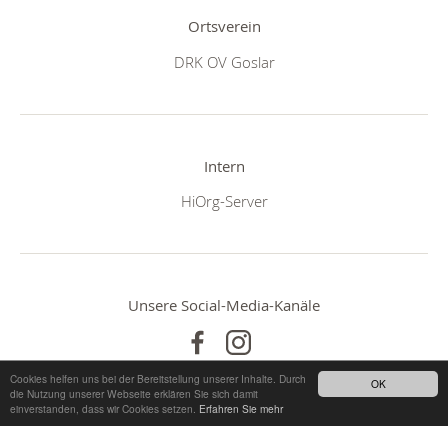
Ortsverein
DRK OV Goslar
Intern
HiOrg-Server
Unsere Social-Media-Kanäle
Cookies helfen uns bei der Bereitstellung unserer Inhalte. Durch
OK
die Nutzung unserer Webseite erklären Sie sich damit
einverstanden, dass wir Cookies setzen.
Erfahren Sie mehr